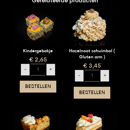
Gerelateerde producten
Kindergebakje
Hazelnoot schuimbol (
Gluten arm )
€
2,65
€
3,45
Kindergebakje
-
+
aantal
Hazelnoot
-
+
schuimbol
(
Gluten
BESTELLEN
arm
BESTELLEN
)
aantal