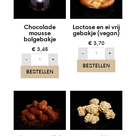
Chocolade
Lactose en ei vrij
mousse
gebakje (vegan)
bolgebakje
€
3,70
€
3,45
Lactose
-
+
en
Chocolade
ei
-
+
mousse
vrij
BESTELLEN
bolgebakje
gebakje
aantal
BESTELLEN
(vegan)
aantal