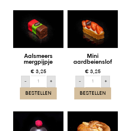
Gluten
arm
)
aantal
Aalsmeers
Mini
mergpijpje
aardbeienslof
€
3,25
€
3,25
Aalsmeers
Mini
-
+
-
+
mergpijpje
aardbeienslof
aantal
aantal
BESTELLEN
BESTELLEN