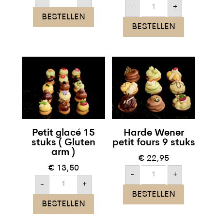
Slagroomsoesjes
-
+
11
BESTELLEN
stuks
aantal
BESTELLEN
Petit glacé 15
Harde Wener
stuks ( Gluten
petit fours 9 stuks
arm )
€
22,95
€
13,50
Harde
-
+
Wener
Petit
petit
-
+
glacé
fours
BESTELLEN
15
9
stuks
BESTELLEN
stuks
(
aantal