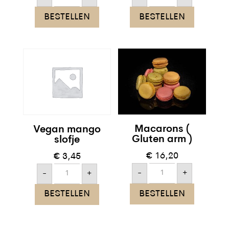
gebakje
aantal
aantal
BESTELLEN
BESTELLEN
Macarons (
Vegan mango
Gluten arm )
slofje
€
16,20
€
3,45
Macarons
Vegan
-
+
-
+
(
mango
Gluten
slofje
arm
aantal
BESTELLEN
BESTELLEN
)
aantal