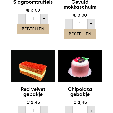
Slagroomtruffels
Gevuld
mokkaschuim
€
6,50
€
3,00
Slagroomtruffels
-
+
aantal
Gevuld
-
+
mokkaschuim
BESTELLEN
aantal
BESTELLEN
Red velvet
Chipolata
gebakje
gebakje
€
3,45
€
3,45
Red
Chipolata
-
+
-
+
velvet
gebakje