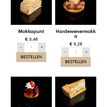
Mokkapunt
Hardewenermokk
a
€
3,45
€
3,25
Mokkapunt
-
+
aantal
Hardewenermokka
-
+
aantal
BESTELLEN
BESTELLEN