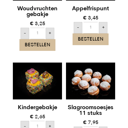
Woudvruchten
Appelfrispunt
gebakje
€
3,45
€
3,25
Appelfrispunt
-
+
aantal
Woudvruchten
-
+
gebakje
BESTELLEN
aantal
BESTELLEN
Kindergebakje
Slagroomsoesjes
11 stuks
€
2,65
€
7,95
Kindergebakje
-
+
aantal