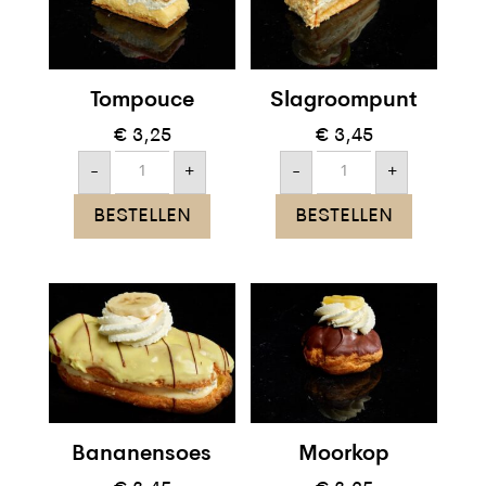
Tompouce
Slagroompunt
€
3,25
€
3,45
Tompouce
Slagroompunt
-
+
-
+
aantal
aantal
BESTELLEN
BESTELLEN
Bananensoes
Moorkop