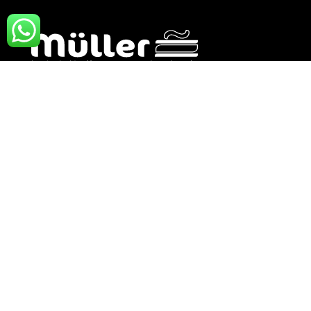
Openingstijden winkel
Maandag
07:30 - 17:30
Dinsdag
07:30 - 17:30
Woensdag
07:30 - 17:30
Donderdag
07:30 - 17:30
Vrijdag
07:30 - 17:30
Zaterdag
07:30 - 16:30
Zondag
gesloten