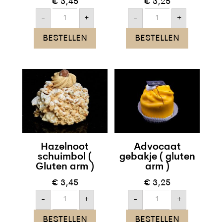
€
3,45
€
3,25
Bananensoes
Moorkop
-
+
-
+
aantal
aantal
BESTELLEN
BESTELLEN
Hazelnoot
Advocaat
schuimbol (
gebakje ( gluten
Gluten arm )
arm )
€
3,45
€
3,25
Hazelnoot
Advocaat
-
+
-
+
schuimbol
gebakje
(
(
Gluten
gluten
BESTELLEN
BESTELLEN