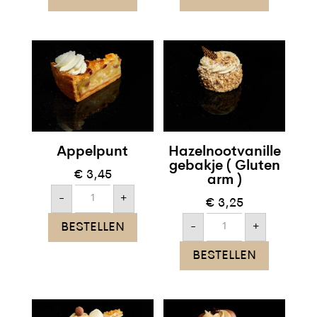
arm
arm
)
)
aantal
aantal
Appelpunt
Hazelnootvanille
gebakje ( Gluten
€
3,45
arm )
Appelpunt
-
+
aantal
€
3,25
Hazelnootvanille
BESTELLEN
-
+
gebakje
(
Gluten
BESTELLEN
arm
)
aantal