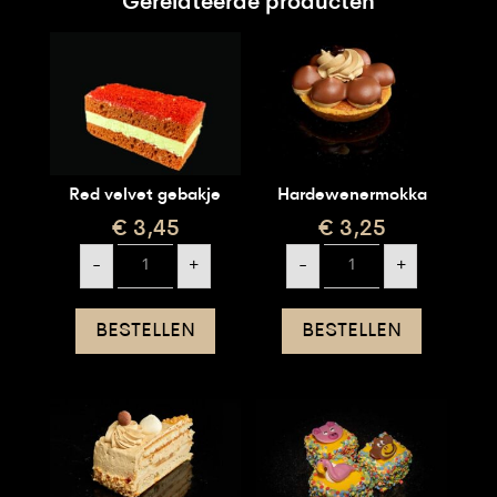
Gerelateerde producten
Red velvet gebakje
Hardewenermokka
€
3,45
€
3,25
Red
Hardewenermokka
-
+
-
+
velvet
aantal
gebakje
aantal
BESTELLEN
BESTELLEN