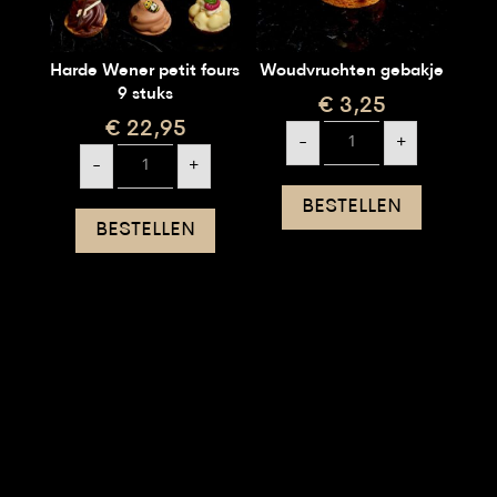
Harde Wener petit fours
Woudvruchten gebakje
9 stuks
€
3,25
€
22,95
Woudvruchten
-
+
gebakje
Harde
aantal
-
+
Wener
petit
fours
BESTELLEN
9
BESTELLEN
stuks
aantal