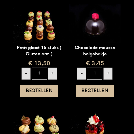
Petit glacé 15 stuks (
Chocolade mousse
Gluten arm )
bolgebakje
€
13,50
€
3,45
Petit
Chocolade
-
+
-
+
glacé
mousse
15
bolgebakje
stuks
aantal
(
BESTELLEN
BESTELLEN
Gluten
arm
)
aantal