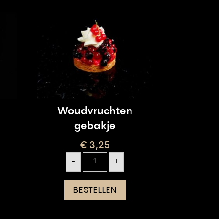
Woudvruchten
gebakje
€
3,25
Woudvruchten
-
+
gebakje
aantal
BESTELLEN