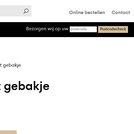
Online bestellen
Contact
Bezorgen wij op uw
Postcodecheck
t gebakje
t gebakje