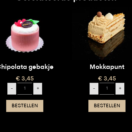
hipolata gebakje
Mokkapunt
€
3,45
€
3,45
Chipolata
Mokkapunt
-
+
-
+
gebakje
aantal
aantal
BESTELLEN
BESTELLEN