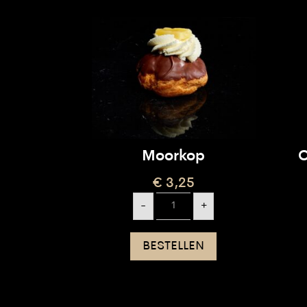
Moorkop
C
€
3,25
Moorkop
-
+
aantal
BESTELLEN