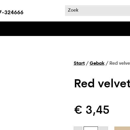
7-324666
Start
/
Gebak
/ Red velve
Red velve
€
3,45
Red