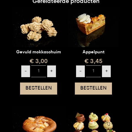
Gerelateerde producten
Gevuld mokkaschuim
Appelpunt
€
3,00
€
3,45
Gevuld
Appelpunt
-
+
-
+
mokkaschuim
aantal
aantal
BESTELLEN
BESTELLEN