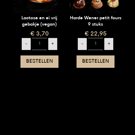
Lactose en ei vrij
Harde Wener petit fours
gebakje (vegan)
9 stuks
€
3,70
€
22,95
Lactose
Harde
-
+
-
+
en
Wener
ei
petit
vrij
fours
gebakje
9
BESTELLEN
BESTELLEN
(vegan)
stuks
aantal
aantal