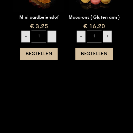
Mini aardbeienslof
Macarons ( Gluten arm )
€
3,25
€
16,20
Mini
Macarons
-
+
-
+
aardbeienslof
(
aantal
Gluten
arm
)
BESTELLEN
BESTELLEN
aantal