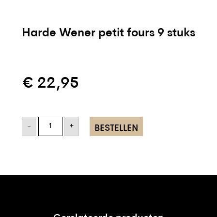
Harde Wener petit fours 9 stuks
€
22,95
Harde
Wener
-
+
BESTELLEN
petit
fours
9
stuks
aantal