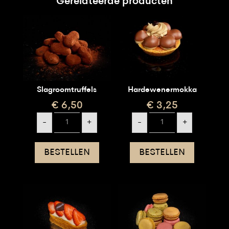
Gerelateerde producten
Slagroomtruffels
Hardewenermokka
€
6,50
€
3,25
Slagroomtruffels
Hardewenermokka
-
+
-
+
aantal
aantal
BESTELLEN
BESTELLEN