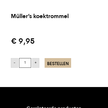
Müller’s koektrommel
€
9,95
Müller's
koektrommel
-
+
BESTELLEN
aantal