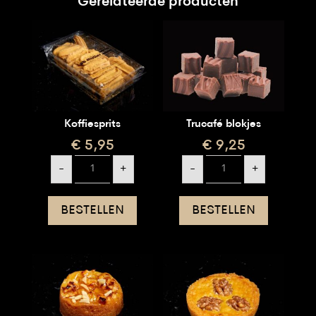
Gerelateerde producten
Koffiesprits
Trucafé blokjes
€
5,95
€
9,25
Koffiesprits
Trucafé
-
+
-
+
aantal
blokjes
aantal
BESTELLEN
BESTELLEN