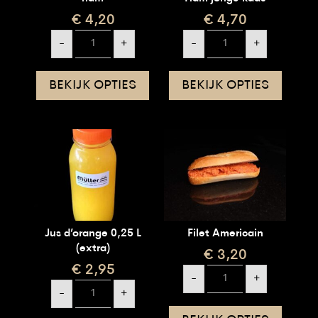
€
4,20
€
4,70
ham
Ham
-
+
-
+
aantal
jonge
kaas
aantal
BEKIJK OPTIES
BEKIJK OPTIES
Jus d’orange 0,25 L
Filet Americain
(extra)
€
3,20
€
2,95
Filet
-
+
Americain
Jus
aantal
-
+
d’orange
0,25