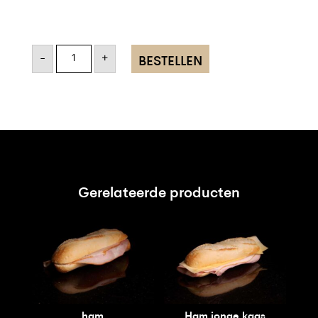
Oud
Aelsmeer
-
+
BESTELLEN
aantal
Gerelateerde producten
ham
Ham jonge kaas