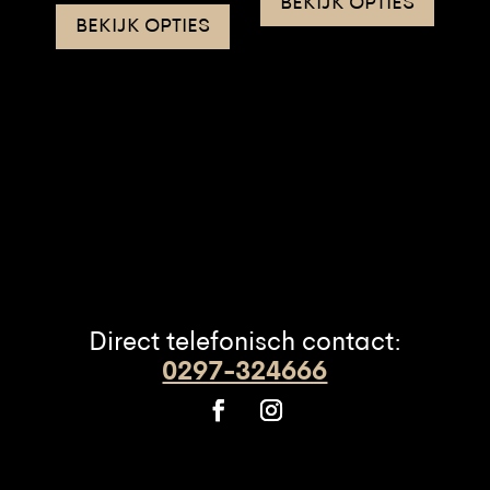
L
BEKIJK OPTIES
(extra)
BEKIJK OPTIES
aantal
Direct telefonisch contact:
0297-324666