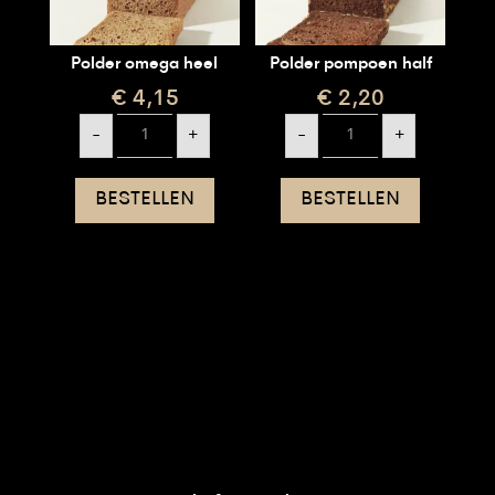
Polder omega heel
Polder pompoen half
€
4,15
€
2,20
Polder
Polder
-
+
-
+
omega
pompoen
heel
half
aantal
aantal
BESTELLEN
BESTELLEN