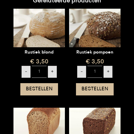
Gerelateerde producten
Rustiek blond
Rustiek pompoen
€
3,50
€
3,50
Rustiek
Rustiek
-
+
-
+
blond
pompoen
aantal
aantal
BESTELLEN
BESTELLEN