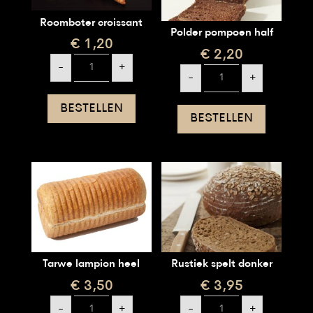
Roomboter croissant
Polder pompoen half
€
1,20
€
2,20
Roomboter
-
+
Polder
croissant
-
+
pompoen
aantal
half
aantal
BESTELLEN
BESTELLEN
Tarwe lampion heel
Rustiek spelt donker
€
3,50
€
3,95
Tarwe
Rustiek
-
+
-
+
lampion
spelt