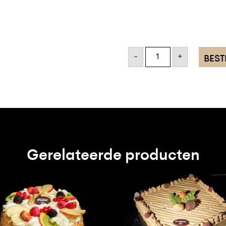
Slagroom
-
+
BEST
-
Mokkataart
rond
aantal
Gerelateerde producten