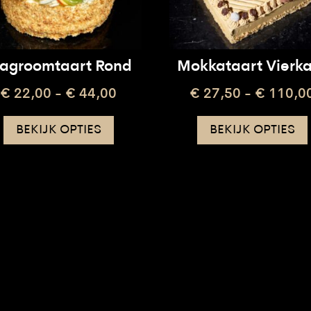
lagroomtaart Rond
Mokkataart Vierk
Prijsklasse:
€
22,00
-
€
44,00
€
27,50
-
€
110,0
€ 22,00
Dit
tot
BEKIJK OPTIES
BEKIJK OPTIES
product
€ 44,00
heeft
meerdere
variaties.
Deze
optie
kan
gekozen
worden
op
de