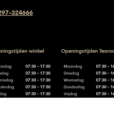
productpagina
297-324666
ningstijden winkel
Openingstijden Tear
andag
07:30 - 17:30
Maandag
07:30 - 1
sdag
07:30 - 17:30
Dinsdag
07:30 - 1
ensdag
07:30 - 17:30
Woensdag
07:30 - 1
nderdag
07:30 - 17:30
Donderdag
07:30 - 1
jdag
07:30 - 17:30
Vrijdag
07:30 - 1
erdag
07:30 - 16:30
Zaterdag
07:30 - 1
ndag
gesloten
Zondag
gesl