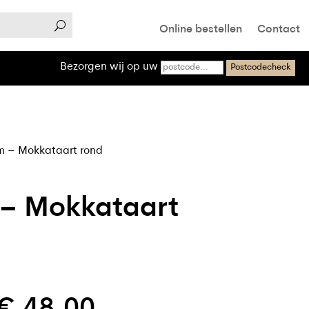
Online bestellen
Contact
Bezorgen wij op uw
Postcodecheck
m – Mokkataart rond
– Mokkataart
Prijsklasse: