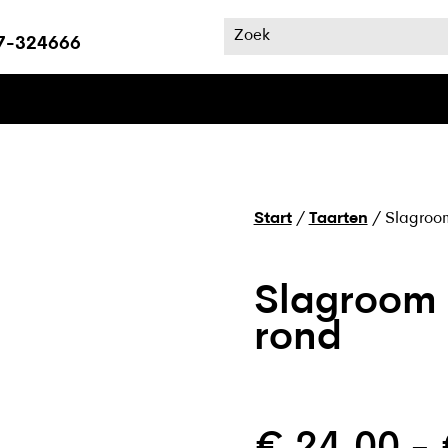
7-324666
Start
/
Taarten
/ Slagroo
Slagroom 
rond