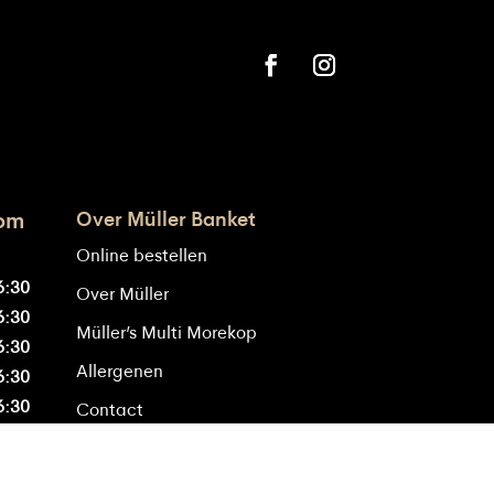
op
productpagina
de
productpagina
Over Müller Banket
oom
Online bestellen
6:30
Over Müller
6:30
Müller’s Multi Morekop
6:30
Allergenen
6:30
6:30
Contact
5:30
oten