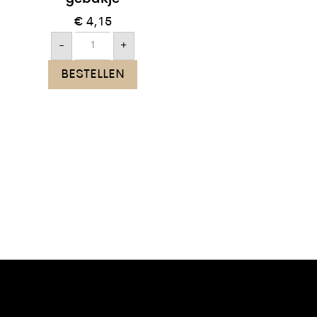
€
4,15
Red
-
+
velvet
hart
gebakje
BESTELLEN
aantal