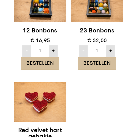
12 Bonbons
23 Bonbons
€
16,95
€
32,00
12
23
-
+
-
+
Bonbons
Bonbons
aantal
aantal
BESTELLEN
BESTELLEN
Red velvet hart
gebakje