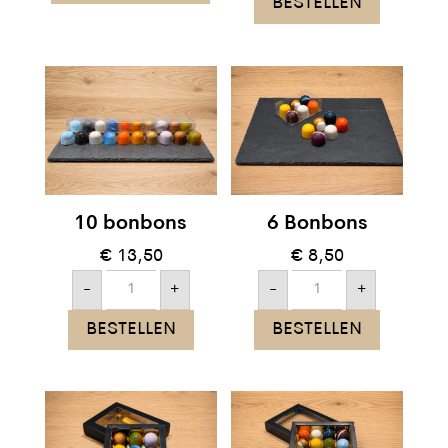
BESTELLEN
)
aantal
10 bonbons
6 Bonbons
€
13,50
€
8,50
10
6
-
+
-
+
bonbons
Bonbons
aantal
aantal
BESTELLEN
BESTELLEN