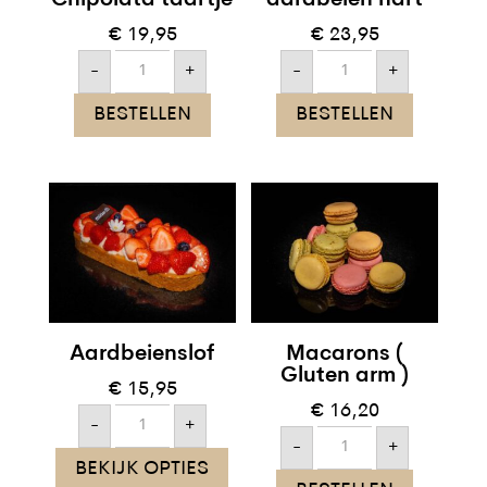
€
19,95
€
23,95
Moederdag
Moederdag
-
+
-
+
Chipolata
aardbeien
taartje
hart
aantal
aantal
BESTELLEN
BESTELLEN
Aardbeienslof
Macarons (
Gluten arm )
€
15,95
€
16,20
Aardbeienslof
-
+
aantal
Macarons
-
+
(
BEKIJK OPTIES
Gluten
arm