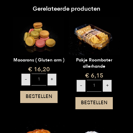
Gerelateerde producten
Macarons ( Gluten arm )
Pakje Roomboter
allerhande
€
16,20
€
6,15
Macarons
-
+
(
Pakje
Gluten
-
+
Roomboter
arm
allerhande
)
aantal
BESTELLEN
aantal
BESTELLEN