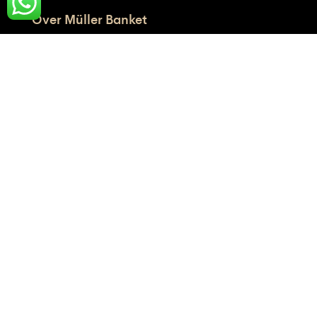
Over Müller Banket
Online bestellen
Over Müller
Müller’s Multi Morekop
Allergenen
Contact